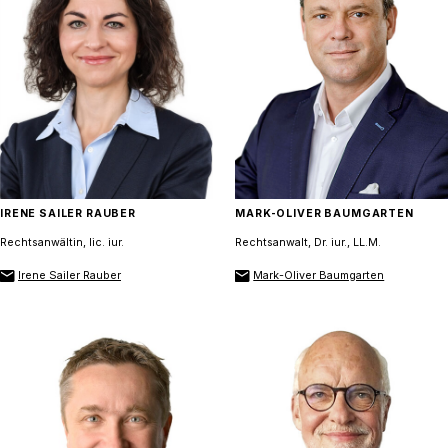
IRENE SAILER RAUBER
MARK-OLIVER BAUMGARTEN
Rechtsanwältin, lic. iur.
Rechtsanwalt, Dr. iur., LL.M.
Irene Sailer Rauber
Mark-Oliver Baumgarten