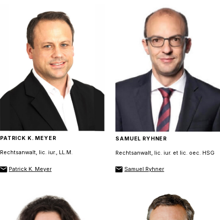
PATRICK K. MEYER
SAMUEL RYHNER
Rechtsanwalt, lic. iur., LL.M.
Rechtsanwalt, lic. iur. et lic. oec. HSG
Patrick K. Meyer
Samuel Ryhner